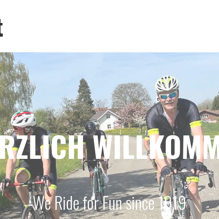
t
RZLICH WILLKOM
We Ride for Fun since 1919